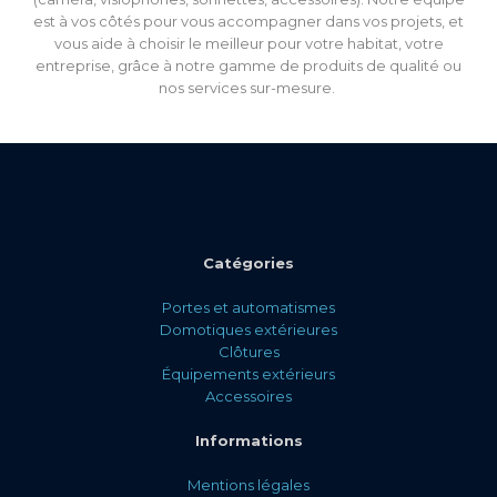
est à vos côtés pour vous accompagner dans vos projets, et
vous aide à choisir le meilleur pour votre habitat, votre
entreprise, grâce à notre gamme de produits de qualité ou
nos services sur-mesure.
Catégories
Portes et automatismes
Domotiques extérieures
Clôtures
Équipements extérieurs
Accessoires
Informations
Mentions légales