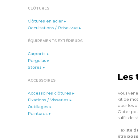
CLÔTURES
Clôtures en acier ▸
Occultations / Brise-vue ▸
ÉQUIPEMENTS EXTÉRIEURS
Carports ▸
Pergolas ▸
Stores ▸
Les
ACCESSOIRES
Accessoires clôtures ▸
Vous vene
kit de mot
Fixations / Visseries ▸
pour les p
Outillages ▸
Opter pou
Peintures ▸
suffit de
Il existe
d
être
poss