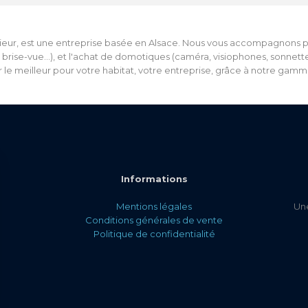
eur, est une entreprise basée en Alsace. Nous vous accompagnons pour
s, brise-vue...), et l'achat de domotiques (caméra, visiophones, sonnet
 le meilleur pour votre habitat, votre entreprise, grâce à notre gam
Informations
Mentions légales
Une
Conditions générales de vente
Politique de confidentialité