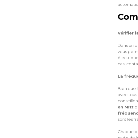
automatiqu
Comm
Vérifier 
Dans un p
vous perme
électrique
cas, cont
La fréqu
Bien que 
avec tous
conseillon
en MHz
p
fréquenc
sont les 
Chaque pro
carte de l