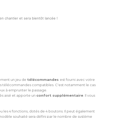
 chantier et sera bientôt lancée !
ement un jeu de
télécommandes
est fourni avec votre
sieurs télécommandes compatibles. C'est notamment le cas
reux à emprunter le passage.
s aisé et apporte un
confort supplémentaire
. Il vous
ou les 4 fonctions, dotés de 4 boutons. Il peut également
 modèle souhaité sera défini par le nombre de système