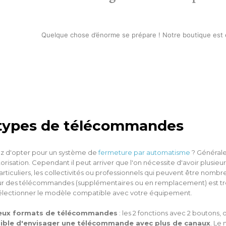
Quelque chose d’énorme se prépare ! Notre boutique est en
 types de télécommandes
z d'opter pour un système de
fermeture par automatisme
? Général
orisation. Cependant il peut arriver que l'on nécessite d'avoir plu
articuliers, les collectivités ou professionnels qui peuvent être nomb
r des télécommandes (supplémentaires ou en remplacement) est trè
 sélectionner le modèle compatible avec votre équipement.
eux formats de télécommandes
: les 2 fonctions avec 2 boutons, 
ible d'envisager une télécommande avec plus de canaux
. Le