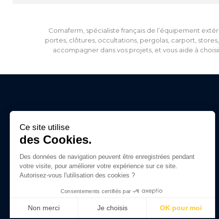
Comaferm, spécialiste français de l’équipement extéri
portes, clôtures, occultations, pergolas, carport, store
accompagner dans vos projets, et vous aide à choisir
Ce site utilise
Catégories
des Cookies.
Portes et automatismes
Domotiques extérieures
Des données de navigation peuvent être enregistrées pendant
votre visite, pour améliorer votre expérience sur ce site.
Clôtures
Autorisez-vous l'utilisation des cookies ?
Équipements extérieurs
Accessoires
Consentements certifiés par
Non merci
Je choisis
OK pour moi