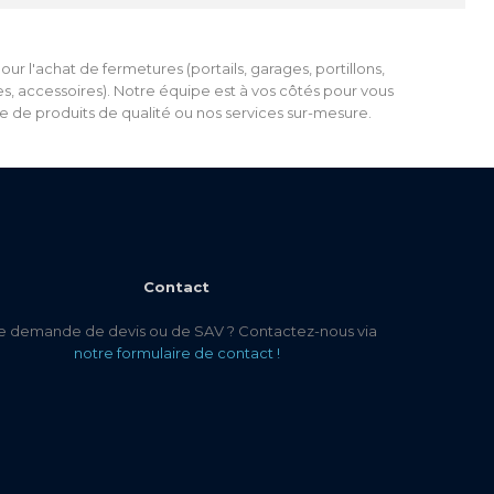
 l'achat de fermetures (portails, garages, portillons,
tes, accessoires). Notre équipe est à vos côtés pour vous
me de produits de qualité ou nos services sur-mesure.
Contact
 demande de devis ou de SAV ? Contactez-nous via
notre formulaire de contact !