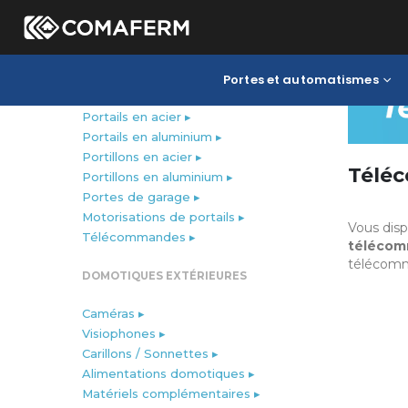
Portes et automatismes
PORTES ET AUTOMATISMES
Portails en acier ▸
Portails en aluminium ▸
Portillons en acier ▸
Téléc
Portillons en aluminium ▸
Portes de garage ▸
Motorisations de portails ▸
Vous dis
Télécommandes ▸
téléco
télécomma
DOMOTIQUES EXTÉRIEURES
Caméras ▸
Visiophones ▸
Carillons / Sonnettes ▸
Alimentations domotiques ▸
Matériels complémentaires ▸