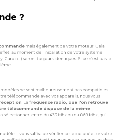
nde ?
élécommande
mais également de votre moteur. Cela
ffet, au moment de l'installation de votre système
ardin...) seront toujours identiques. Si ce n'est pas le
blème.
ns modèles ne sont malheureusement pas compatibles
otre télécommande avec vos appareils, nous vous
réception
. La
fréquence radio, que l'on retrouve
votre télécommande dispose de la même
a sélectionner, entre du 433 Mhz ou du 868 Mhz, qui
le. Il vous suffira de vérifier celle indiquée sur votre
 un coffret indépendant), pour vous assurer que les deux