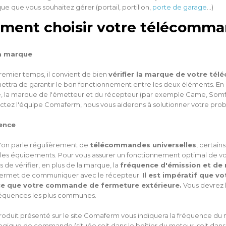
e que vous souhaitez gérer (portail, portillon,
porte de garage
…)
ent choisir votre télécomma
la marque
remier temps, il convient de bien
vérifier la marque de votre t
ttra de garantir le bon fonctionnement entre les deux éléments. En e
, la marque de l'émetteur et du récepteur (par exemple Came, Somfy, C
actez l'équipe Comaferm, nous vous aiderons à solutionner votre pro
ence
l'on parle régulièrement de
télécommandes universelles
, certai
 les équipements. Pour vous assurer un fonctionnement optimal de v
s de vérifier, en plus de la marque, la
fréquence d'émission et de 
ermet de communiquer avec le récepteur.
Il est impératif que 
e que votre commande de fermeture extérieure.
Vous devrez l
fréquences les plus communes.
duit présenté sur le site Comaferm vous indiquera la fréquence du modè
ogique de commande (située soit dans le boîtier du moteur, soit dans