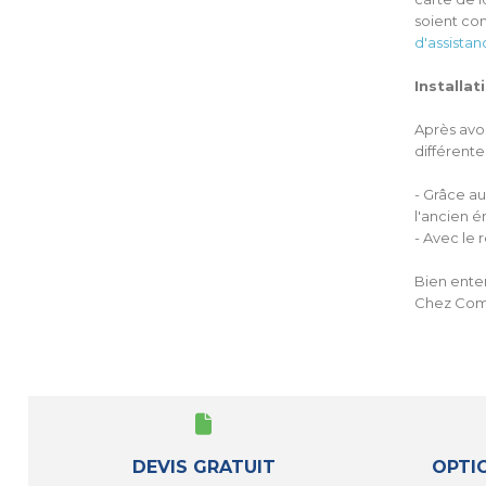
soient co
d'assista
Installa
Après avo
différente
- Grâce au
l'ancien 
- Avec le 
Bien enten
Chez Coma
DEVIS GRATUIT
OPTI