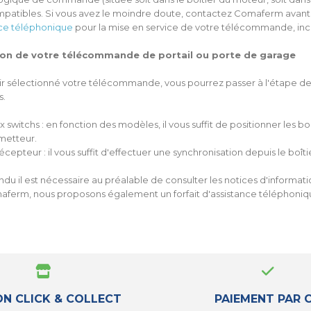
mpatibles. Si vous avez le moindre doute, contactez Comaferm avant
nce téléphonique
pour la mise en service de votre télécommande, incl
tion de votre télécommande de portail ou porte de garage
ir sélectionné votre télécommande, vous pourrez passer à l'étape de 
s.
x switchs : en fonction des modèles, il vous suffit de positionner les 
émetteur.
récepteur : il vous suffit d'effectuer une synchronisation depuis le boît
du il est nécessaire au préalable de consulter les notices d'informa
ferm, nous proposons également un forfait d'assistance téléphoniq
ON CLICK & COLLECT
PAIEMENT PAR 