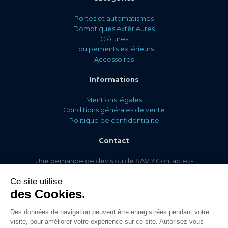
Portes et automatismes
Domotiques extérieures
Clôtures
Équipements extérieurs
Accessoires
Informations
Mentions légales
Conditions générales de vente
Politique de confidentialité
Contact
Une demande de devis ou de SAV ? Contactez-
nous via
notre formulaire de contact !
Ce site utilise
des Cookies.
Des données de navigation peuvent être enregistrées pendant votre
© Comaferm 2022. Tous droits réservés. Conception & réalisation : Jean-
visite, pour améliorer votre expérience sur ce site. Autorisez-vous