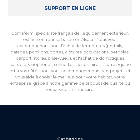
SUPPORT EN LIGNE
Comaferm, spécialiste français de l’équipement extérieur,
est une entreprise basée en Alsace. Nous vous
accompagnons pour l'achat de fermetures (portails,
garages, portillons, portes, clôtures, occultations, pergolas,
carport, stores, brise-vue...), et l'achat de domotiques
(caméra, visiophones, sonnettes, accessoires). Notre équipe
est à vos côtés pour vous accompagner dans vos projets, et
vous aide à choisir le meilleur pour votre habitat, votre
entreprise, grâce à notre gamme de produits de qualité ou
nos services sur-mesure.
Catégories