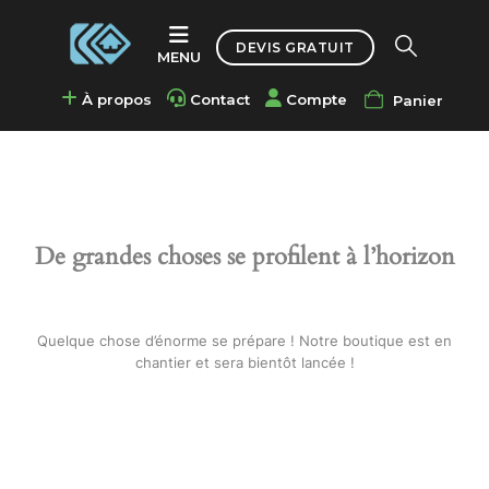
Accueil
DEVIS GRATUIT
Portes et automatismes
,
Motorisations de portails
Vérin BFT PHOBOS en 24 Volts
À propos
Contact
Compte
Panier
De grandes choses se profilent à l’horizon
Quelque chose d’énorme se prépare ! Notre boutique est en
chantier et sera bientôt lancée !