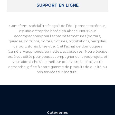
SUPPORT EN LIGNE
Comaferm, spécialiste français de l’équipement extérieur,
est une entreprise basée en Alsace. Nous vous
accompagnons pour l'achat de fermetures (portails,
garages, portillons, portes, clôtures, occultations, pergolas,
carport, stores, brise-vue...), et l'achat de domotiques
(caméra, visiophones, sonnettes, accessoires). Notre équipe
est à vos côtés pour vous accompagner dans vos projets, et
vous aide à choisir le meilleur pour votre habitat, votre
entreprise, grâce à notre gamme de produits de qualité ou
nos services sur-mesure.
Catégories