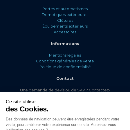
Portes et automatismes
Domotiques extérieures
Clôtures
Équipements extérieurs
Accessoires
Informations
Mentions légales
Conditions générales de vente
Politique de confidentialité
Contact
Une demande de devis ou de SAV ? Contactez-
nous via
notre formulaire de contact !
Ce site utilise
des Cookies.
Des données de navigation peuvent être enregistrées pendant votre
© Comaferm 2022. Tous droits réservés. Conception & réalisation : Jean-
visite, pour améliorer votre expérience sur ce site. Autorisez-vous
Baptiste David.