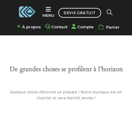
Accueil
DEVIS GRATUIT
Portes et automatismes
,
Portails en aluminium
Portail ALPES 3004
À propos
Contact
Compte
Panier
De grandes choses se profilent à l’horizon
Quelque chose d’énorme se prépare ! Notre boutique est en
chantier et sera bientôt lancée !