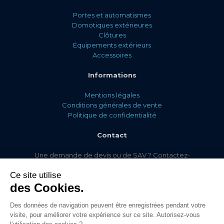
Portes et automatismes
Domotiques extérieures
Clôtures
Équipements extérieurs
Accessoires
Informations
Mentions légales
Conditions générales de vente
Politique de confidentialité
Contact
Une demande de devis ou de SAV ? Contactez-
nous via
notre formulaire de contact !
Ce site utilise
des Cookies.
Des données de navigation peuvent être enregistrées pendant votre
© Comaferm 2022. Tous droits réservés. Conception & réalisation : Jean-
visite, pour améliorer votre expérience sur ce site. Autorisez-vous
Baptiste David.