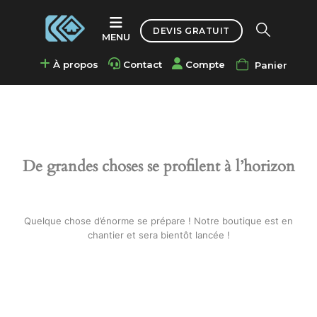
Accueil
DEVIS GRATUIT
Portes et automatismes
,
Portillons en aluminium
Portillon AJOURÉ 1/3 Horizontal
À propos
Contact
Compte
Panier
De grandes choses se profilent à l’horizon
Quelque chose d’énorme se prépare ! Notre boutique est en
chantier et sera bientôt lancée !