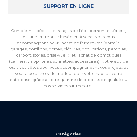
SUPPORT EN LIGNE
Comaferm, spécialiste français de l’équipement extérieur,
est une entreprise basée en Alsace. Nous vous
accompagnons pour l'achat de fermetures (portails,
garages, portillons, portes, clôtures, occultations, pergolas,
carport, stores, brise-vue...), et l'achat de domotiques
(caméra, visiophones, sonnettes, accessoires). Notre équipe
est à vos côtés pour vous accompagner dans vos projets, et
vous aide à choisir le meilleur pour votre habitat, votre
entreprise, grâce à notre gamme de produits de qualité ou
nos services sur-mesure.
Catégories